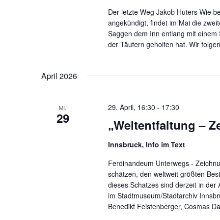
Der letzte Weg Jakob Huters Wie ber
angekündigt, findet im Mai die zwei
Saggen dem Inn entlang mit einem S
der Täufern geholfen hat. Wir folge
April 2026
29. April, 16:30
-
17:30
MI.
29
„Weltentfaltung – Z
Innsbruck, Info im Text
Ferdinandeum Unterwegs - Zeichnun
schätzen, den weltweit größten Bes
dieses Schatzes sind derzeit in der
im Stadtmuseum/Stadtarchiv Innsbr
Benedikt Feistenberger, Cosmas Da