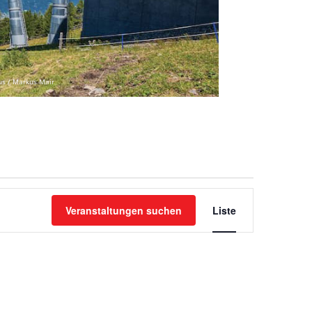
us / Markus Mair
VERANSTAL
ANSICHTEN-
Veranstaltungen suchen
Liste
NAVIGATIO