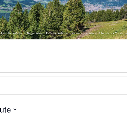
 Patscherkofelbahn Bergstation | Patscherkofelbahn mountain station| © Innsbruck Tourism
ute