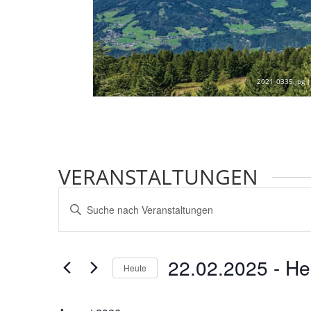
2021_0335.jpg |
VERANSTALTUNGEN
VERANSTALTUNGEN
Bitte
SUCHE
Schlüsselwort
UND
eingeben.
ANSICHTEN,
22.02.2025
 - 
He
Suche
NAVIGATION
Heute
nach
Datum
Veranstaltungen
wählen.