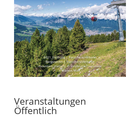
2021_0335.jpg | Patscherkofelbahn
Bergstation | Patscherkofelbahn
mountain station| © Innsbruck Tourismus
/ Markus Mair
Veranstaltungen
Öffentlich