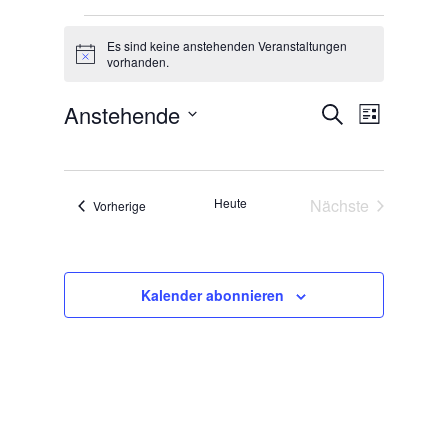
Veranstaltungen
Es sind keine anstehenden Veranstaltungen
Hinweis
vorhanden.
Veranstal
Veranst
Anstehende
Suche
Liste
Ansicht
Suche
Datum
Navigat
und
wählen.
Ansichten,
Heute
Nächste
Veranstaltungen
Vorherige
Navigation
Veranstaltunge
Kalender abonnieren