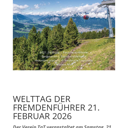
2021_0335.jpg | Patscherkofelbahn
Bergstation | Patscherkofelbahn
mountain station| © Innsbruck Tourismus
/ Markus Mair
WELTTAG DER
FREMDENFÜHRER 21.
FEBRUAR 2026
Der Verein TaT veranstaltet am Samstag, 21.