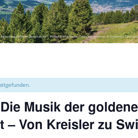
 Patscherkofelbahn Bergstation | Patscherkofelbahn mountain station| © Innsbruck Tourism
tattgefunden.
 Die Musik der golden
t – Von Kreisler zu Sw