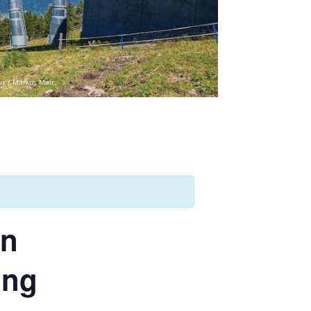
us / Markus Mair
en
ing