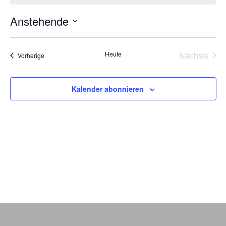
Anstehende
Datum
wählen.
Heute
Nächste
Veranstaltungen
Vorherige
Veransta
Kalender abonnieren