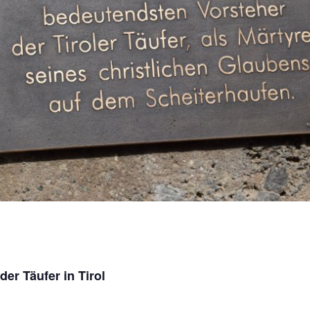
er Täufer in Tiro
l