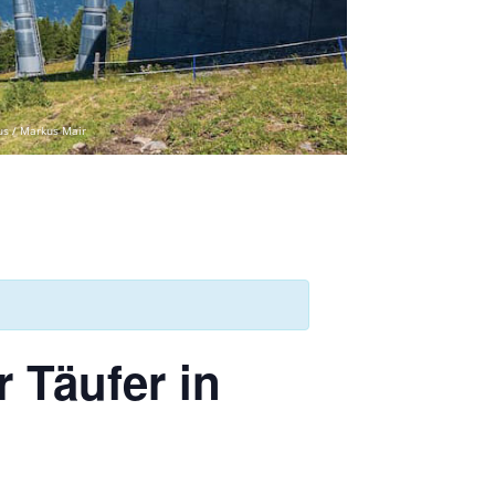
us / Markus Mair
 Täufer in