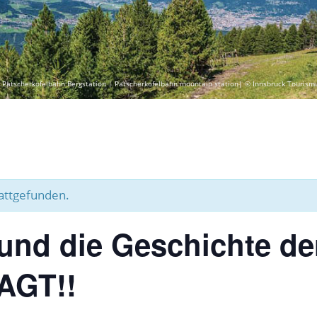
 Patscherkofelbahn Bergstation | Patscherkofelbahn mountain station| © Innsbruck Tourism
tattgefunden.
und die Geschichte der
AGT!!