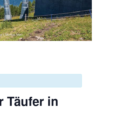
us / Markus Mair
 Täufer in