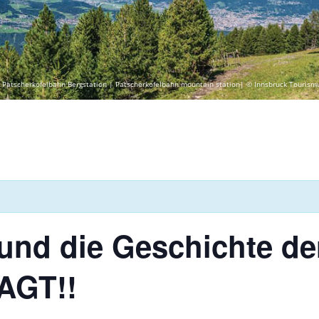
 Patscherkofelbahn Bergstation | Patscherkofelbahn mountain station| © Innsbruck Tourism
und die Geschichte der
AGT!!