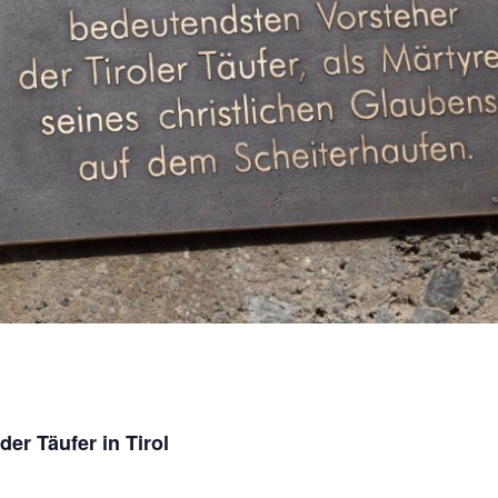
er Täufer in Tiro
l