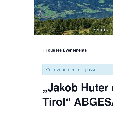
2021_0335.jpg |
« Tous les Évènements
Cet évènement est passé.
„Jakob Huter 
Tirol“ ABGES