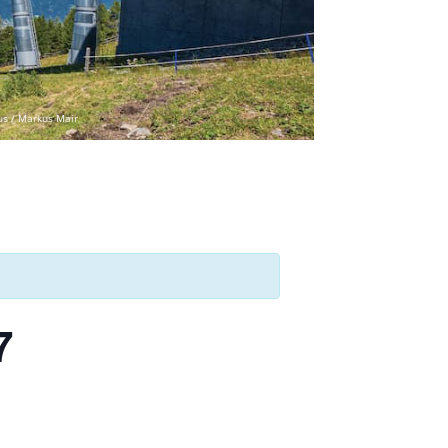
us / Markus Mair
7