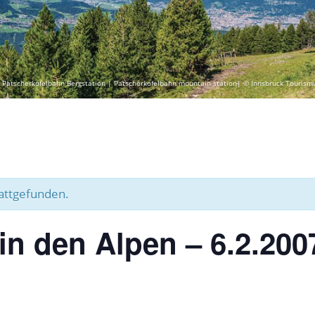
 Patscherkofelbahn Bergstation | Patscherkofelbahn mountain station| © Innsbruck Tourism
tattgefunden.
n den Alpen – 6.2.200