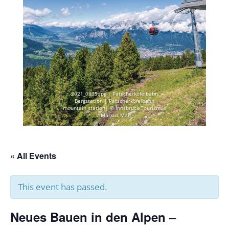
2021_0335.jpg | Patscherkofelbahn
Bergstation | Patscherkofelbahn
mountain station| © Innsbruck Tourismus
/ Markus Mair
« All Events
This event has passed.
Neues Bauen in den Alpen –