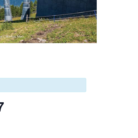
us / Markus Mair
7