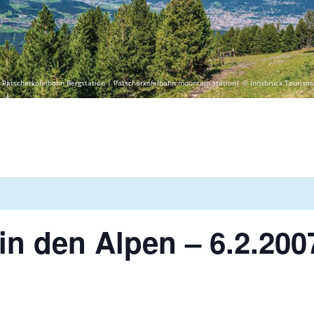
 Patscherkofelbahn Bergstation | Patscherkofelbahn mountain station| © Innsbruck Tourism
n den Alpen – 6.2.200