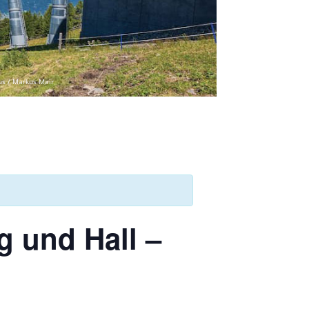
us / Markus Mair
g und Hall –