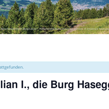
 Patscherkofelbahn Bergstation | Patscherkofelbahn mountain station| © Innsbruck Tourism
tattgefunden.
lian I., die Burg Haseg