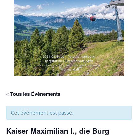
2021_0335.jpg | Patscherkofelbahn
Bergstation | Patscherkofelbahn
mountain station| © Innsbruck Tourismus
/ Markus Mair
« Tous les Évènements
Cet évènement est passé.
Kaiser Maximilian I., die Burg