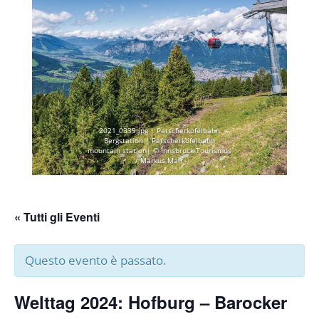
2021_0335.jpg | Patscherkofelbahn
Bergstation | Patscherkofelbahn
mountain station| © Innsbruck Tourismus
/ Markus Mair
« Tutti gli Eventi
Questo evento è passato.
Welttag 2024: Hofburg – Barocker