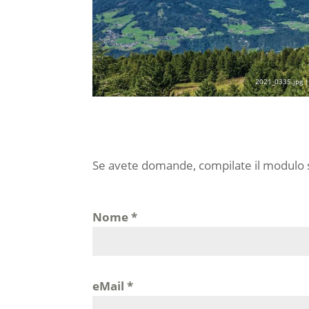
2021_0335.jpg |
Se avete domande, compilate il modulo s
Nome
*
eMail
*