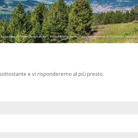
 Patscherkofelbahn Bergstation | Patscherkofelbahn mountain station| © Innsbruck Tourism
ottostante e vi risponderemo al più presto.