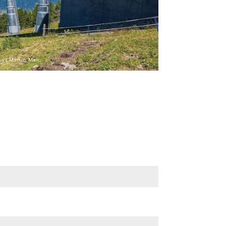
us / Markus Mair