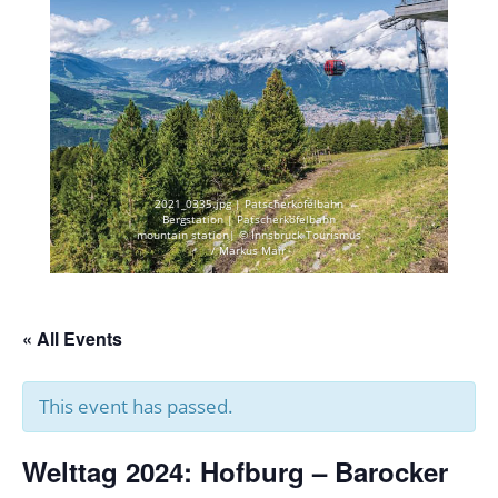
2021_0335.jpg | Patscherkofelbahn
Bergstation | Patscherkofelbahn
mountain station| © Innsbruck Tourismus
/ Markus Mair
« All Events
This event has passed.
Welttag 2024: Hofburg – Barocker