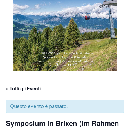
2021_0335.jpg | Patscherkofelbahn
Bergstation | Patscherkofelbahn
mountain station| © Innsbruck Tourismus
/ Markus Mair
« Tutti gli Eventi
Questo evento è passato.
Symposium in Brixen (im Rahmen