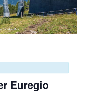
us / Markus Mair
er Euregio