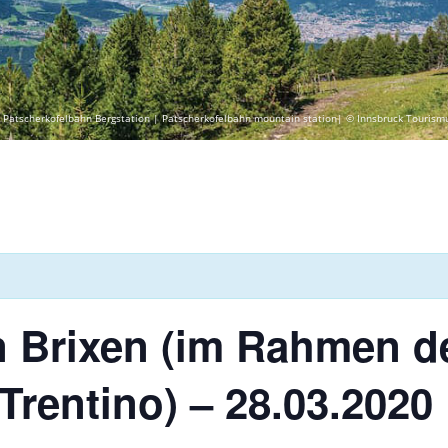
 Patscherkofelbahn Bergstation | Patscherkofelbahn mountain station| © Innsbruck Tourism
 Brixen (im Rahmen d
-Trentino) – 28.03.2020