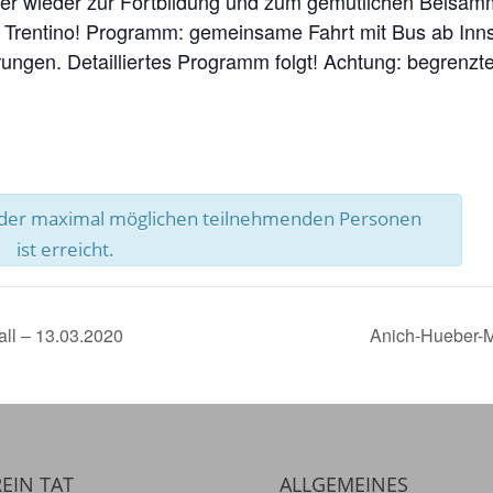
euer wieder zur Fortbildung und zum gemütlichen Beisam
m Trentino! Programm: gemeinsame Fahrt mit Bus ab Inn
ungen. Detailliertes Programm folgt! Achtung: begrenzt
l der maximal möglichen teilnehmenden Personen
ist erreicht.
ll – 13.03.2020
Anich-Hueber-M
EIN TAT
ALLGEMEINES