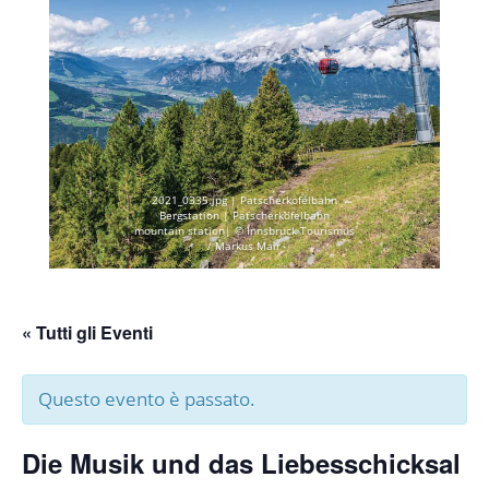
2021_0335.jpg | Patscherkofelbahn
Bergstation | Patscherkofelbahn
mountain station| © Innsbruck Tourismus
/ Markus Mair
« Tutti gli Eventi
Questo evento è passato.
Die Musik und das Liebesschicksal