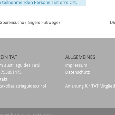
 teilnehmenden Personen ist erreicht.
e Spurensuche (längere Fußwege)
Di
EIN TAT
ALLGEMEINES
m austriaguides Tirol
Impressum
 753851475
Datenschutz
takt
takt@austriaguides.tirol
Anleitung für TAT Mitglie