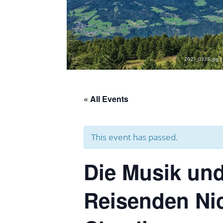
2021_0335.jpg |
« All Events
This event has passed.
Die Musik und
Reisenden Nic