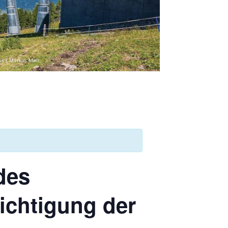
us / Markus Mair
des
ichtigung der