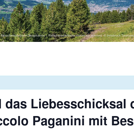
 Patscherkofelbahn Bergstation | Patscherkofelbahn mountain station| © Innsbruck Tourism
 das Liebesschicksal 
colo Paganini mit Bes