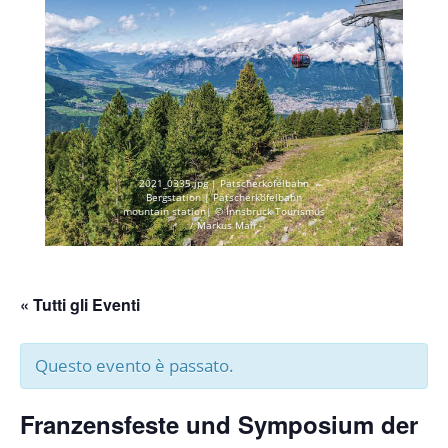
2021_0335.jpg | Patscherkofelbahn
Bergstation | Patscherkofelbahn
mountain station| © Innsbruck Tourismus
/ Markus Mair
« Tutti gli Eventi
Questo evento è passato.
Franzensfeste und Symposium der