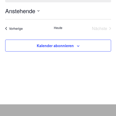
Anstehende
Datum
wählen.
Heute
Nächste
Veranstaltungen
Vorherige
Veransta
Kalender abonnieren