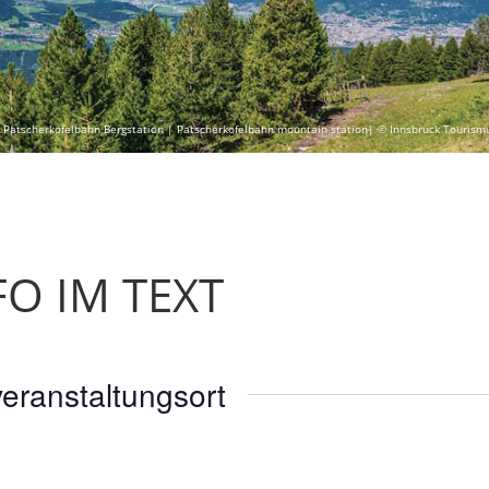
 Patscherkofelbahn Bergstation | Patscherkofelbahn mountain station| © Innsbruck Tourism
FO IM TEXT
eranstaltungsort