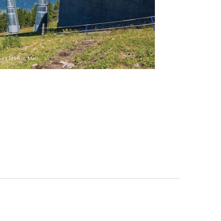
us / Markus Mair