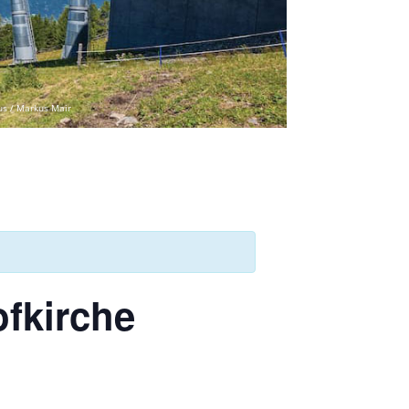
us / Markus Mair
ofkirche