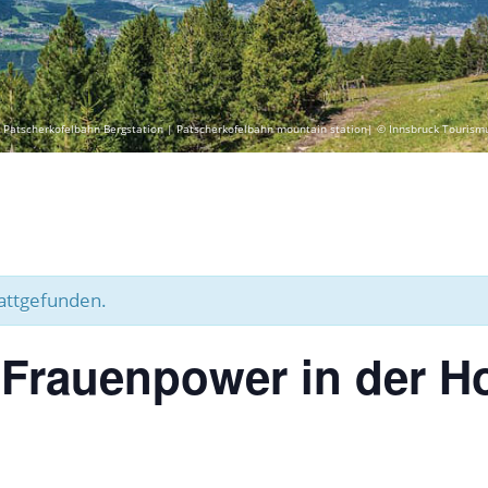
 Patscherkofelbahn Bergstation | Patscherkofelbahn mountain station| © Innsbruck Tourism
tattgefunden.
 Frauenpower in der H