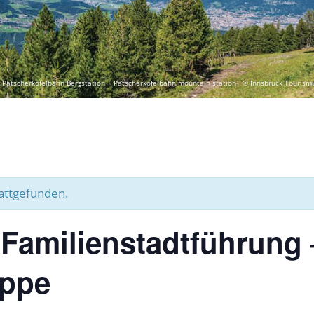
 Patscherkofelbahn Bergstation | Patscherkofelbahn mountain station| © Innsbruck Tourism
tattgefunden.
 Familienstadtführung
uppe