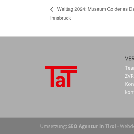
Welttag 2024: Museum Goldenes Dac
Innsbruck
VER
Tea
ZVR
Kon
kon
Umsetzung:
SEO Agentur in Tirol
- Webde