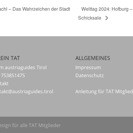
hl – Das Wahrzeichen der Stadt
Welttag 2024: Hofburg –
Schicksale
EIN TAT
ALLGEMEINES
m austriaguides Tirol
Impressum
 753851475
Datenschutz
takt
takt@austriaguides.tirol
Anleitung für TAT Mitglie
sign für alle TAT Mitglieder