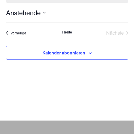
Anstehende
Datum
wählen.
Heute
Nächste
Veranstaltungen
Vorherige
Veransta
Kalender abonnieren