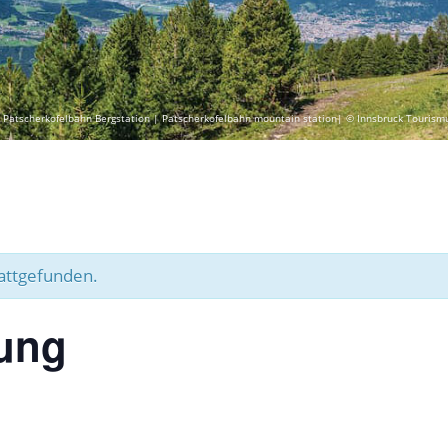
 Patscherkofelbahn Bergstation | Patscherkofelbahn mountain station| © Innsbruck Tourism
tattgefunden.
ung