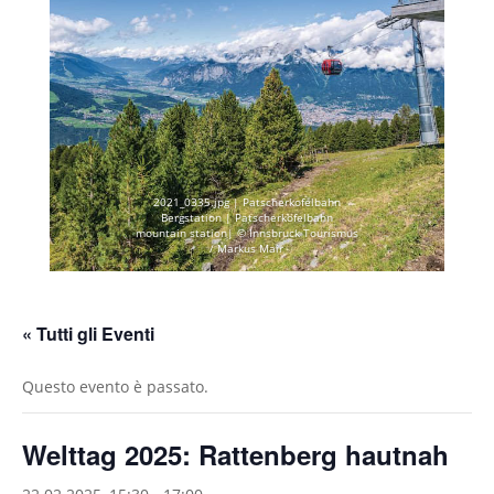
2021_0335.jpg | Patscherkofelbahn
Bergstation | Patscherkofelbahn
mountain station| © Innsbruck Tourismus
/ Markus Mair
« Tutti gli Eventi
Questo evento è passato.
Welttag 2025: Rattenberg hautnah