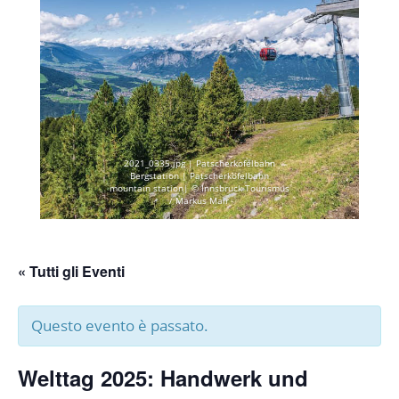
2021_0335.jpg | Patscherkofelbahn
Bergstation | Patscherkofelbahn
mountain station| © Innsbruck Tourismus
/ Markus Mair
« Tutti gli Eventi
Questo evento è passato.
Welttag 2025: Handwerk und