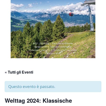
2021_0335.jpg | Patscherkofelbahn
Bergstation | Patscherkofelbahn
mountain station| © Innsbruck Tourismus
/ Markus Mair
« Tutti gli Eventi
Questo evento è passato.
Welttag 2024: Klassische