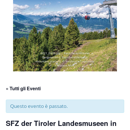
2021_0335.jpg | Patscherkofelbahn
Bergstation | Patscherkofelbahn
mountain station| © Innsbruck Tourismus
/ Markus Mair
« Tutti gli Eventi
Questo evento è passato.
SFZ der Tiroler Landesmuseen in