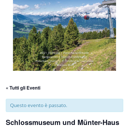
2021_0335.jpg | Patscherkofelbahn
Bergstation | Patscherkofelbahn
mountain station| © Innsbruck Tourismus
/ Markus Mair
« Tutti gli Eventi
Questo evento è passato.
Schlossmuseum und Münter-Haus