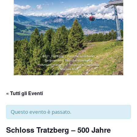
2021_0335.jpg | Patscherkofelbahn
Bergstation | Patscherkofelbahn
mountain station| © Innsbruck Tourismus
/ Markus Mair
« Tutti gli Eventi
Questo evento è passato.
Schloss Tratzberg – 500 Jahre