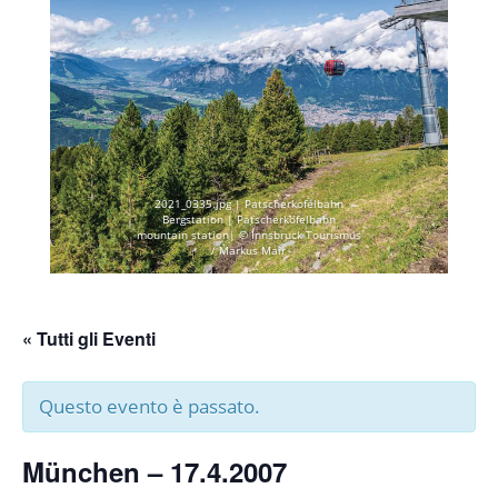
2021_0335.jpg | Patscherkofelbahn
Bergstation | Patscherkofelbahn
mountain station| © Innsbruck Tourismus
/ Markus Mair
« Tutti gli Eventi
Questo evento è passato.
München – 17.4.2007