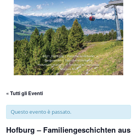
2021_0335.jpg | Patscherkofelbahn
Bergstation | Patscherkofelbahn
mountain station| © Innsbruck Tourismus
/ Markus Mair
« Tutti gli Eventi
Questo evento è passato.
Hofburg – Familiengeschichten aus