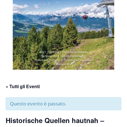
2021_0335.jpg | Patscherkofelbahn
Bergstation | Patscherkofelbahn
mountain station| © Innsbruck Tourismus
/ Markus Mair
« Tutti gli Eventi
Questo evento è passato.
Historische Quellen hautnah –