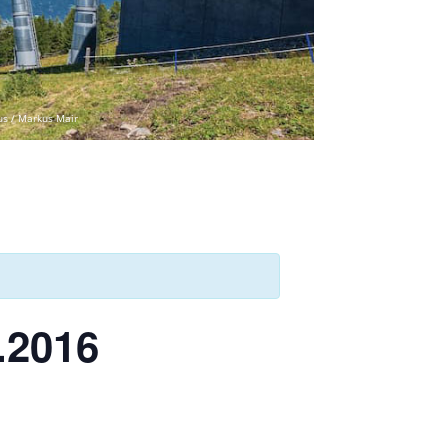
us / Markus Mair
.2016