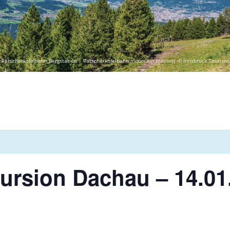
 Patscherkofelbahn Bergstation | Patscherkofelbahn mountain station| © Innsbruck Tourism
ursion Dachau – 14.01