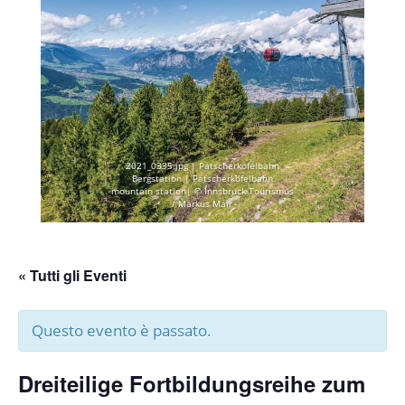
2021_0335.jpg | Patscherkofelbahn
Bergstation | Patscherkofelbahn
mountain station| © Innsbruck Tourismus
/ Markus Mair
« Tutti gli Eventi
Questo evento è passato.
Dreiteilige Fortbildungsreihe zum