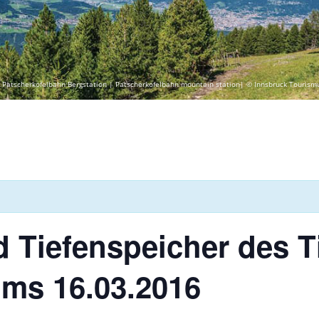
 Patscherkofelbahn Bergstation | Patscherkofelbahn mountain station| © Innsbruck Tourism
d Tiefenspeicher des Ti
ms 16.03.2016