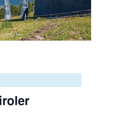
us / Markus Mair
roler