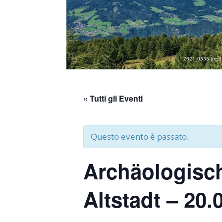
2021_0335.jpg |
« Tutti gli Eventi
Questo evento è passato.
Archäologisc
Altstadt – 20.