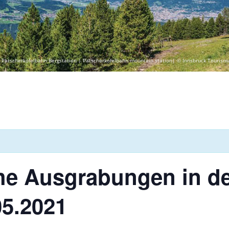
 Patscherkofelbahn Bergstation | Patscherkofelbahn mountain station| © Innsbruck Tourism
he Ausgrabungen in de
05.2021