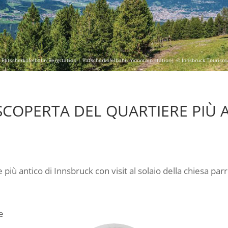
 Patscherkofelbahn Bergstation | Patscherkofelbahn mountain station| © Innsbruck Tourism
 SCOPERTA DEL QUARTIERE PIÙ 
 più antico di Innsbruck con visit al solaio della chiesa par
e