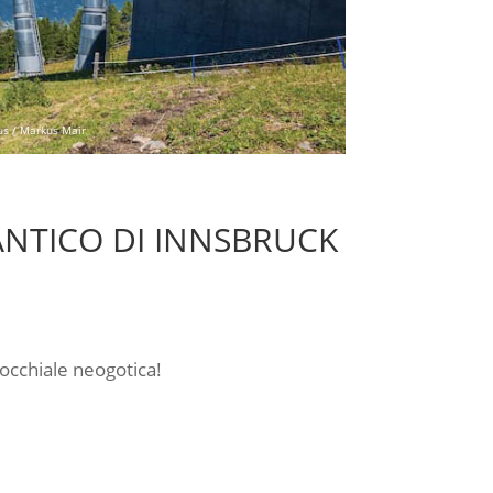
us / Markus Mair
ANTICO DI INNSBRUCK
rocchiale neogotica!