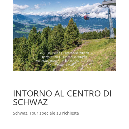
2021_0335.jpg | Patscherkofelbahn
Bergstation | Patscherkofelbahn
mountain station| © Innsbruck Tourismus
/ Markus Mair
INTORNO AL CENTRO DI
SCHWAZ
Schwaz
,
Tour speciale su richiesta