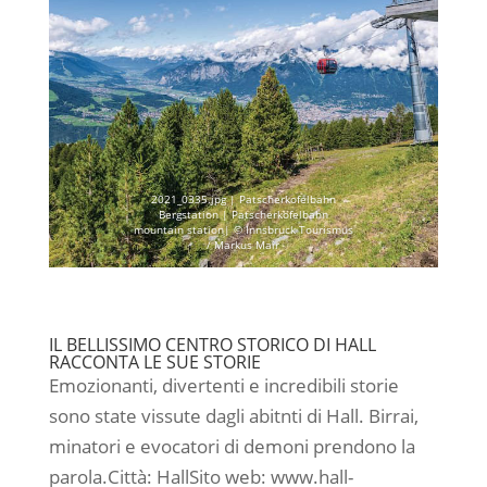
2021_0335.jpg | Patscherkofelbahn
Bergstation | Patscherkofelbahn
mountain station| © Innsbruck Tourismus
/ Markus Mair
IL BELLISSIMO CENTRO STORICO DI HALL
RACCONTA LE SUE STORIE
Emozionanti, divertenti e incredibili storie
sono state vissute dagli abitnti di Hall. Birrai,
minatori e evocatori di demoni prendono la
parola.Città: HallSito web: www.hall-