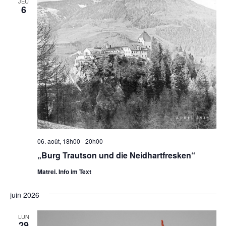
JEU
VUES
6
ÉVÈNE
06. août, 18h00
-
20h00
„Burg Trautson und die Neidhartfresken“
Matrei. Info im Text
juin 2026
LUN
29