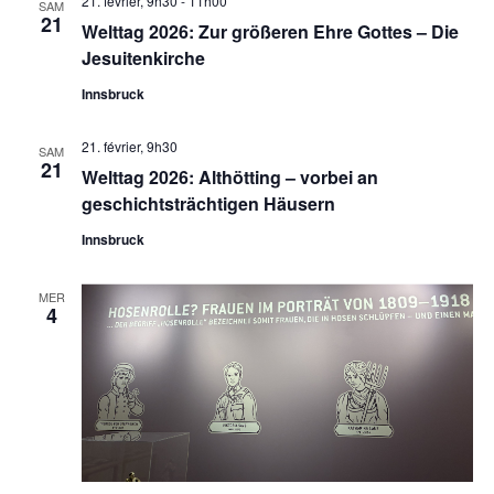
21. février, 9h30
-
11h00
SAM
21
Welttag 2026: Zur größeren Ehre Gottes – Die
Jesuitenkirche
Innsbruck
21. février, 9h30
SAM
21
Welttag 2026: Althötting – vorbei an
geschichtsträchtigen Häusern
Innsbruck
MER
4