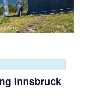
us / Markus Mair
ung Innsbruck