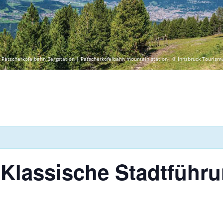
 Patscherkofelbahn Bergstation | Patscherkofelbahn mountain station| © Innsbruck Tourism
 Klassische Stadtführ