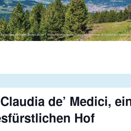
 Patscherkofelbahn Bergstation | Patscherkofelbahn mountain station| © Innsbruck Tourism
 Claudia de’ Medici, ei
sfürstlichen Hof