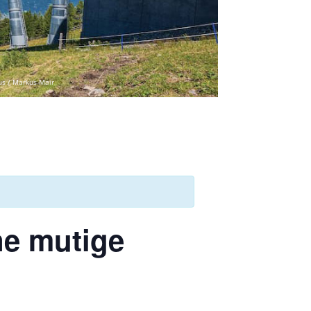
us / Markus Mair
ne mutige