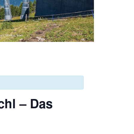
us / Markus Mair
hl – Das