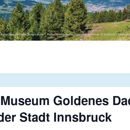
 Patscherkofelbahn Bergstation | Patscherkofelbahn mountain station| © Innsbruck Tourism
: Museum Goldenes Dac
er Stadt Innsbruck