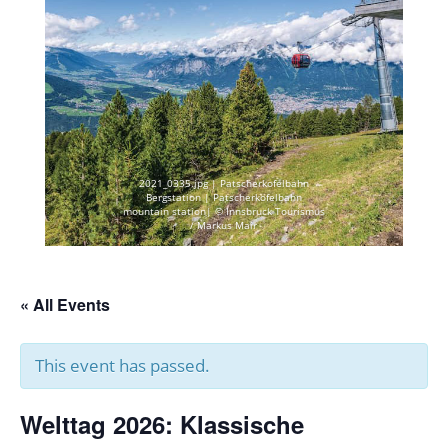
2021_0335.jpg | Patscherkofelbahn
Bergstation | Patscherkofelbahn
mountain station| © Innsbruck Tourismus
/ Markus Mair
« All Events
This event has passed.
Welttag 2026: Klassische