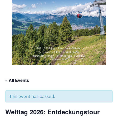
2021_0335.jpg | Patscherkofelbahn
Bergstation | Patscherkofelbahn
mountain station| © Innsbruck Tourismus
/ Markus Mair
« All Events
This event has passed.
Welttag 2026: Entdeckungstour