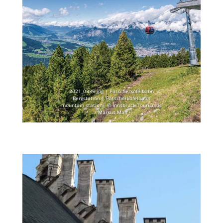
2021_0335.jpg | Patscherkofelbahn
Bergstation | Patscherkofelbahn
mountain station| © Innsbruck Tourismus
/ Markus Mair