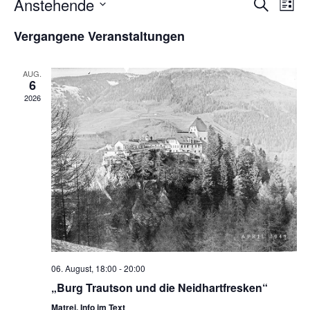
VERAN
VE
Anstehende
Suche
Liste
AN
SUCHE
Datum
NA
UND
Vergangene Veranstaltungen
wählen.
ANSIC
NAVIG
AUG.
6
2026
06. August, 18:00
-
20:00
„Burg Trautson und die Neidhartfresken“
Matrei. Info im Text